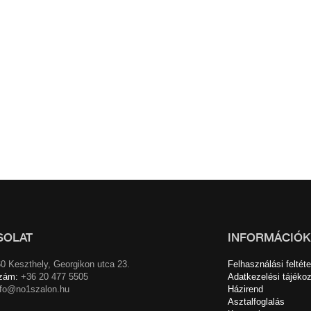
SOLAT
INFORMÁCIÓK
0 Keszthely, Georgikon utca 23.
Felhasználási feltéte
zám:
+36 20 477 5505
Adatkezelési tájékoz
nfo@no1szalon.hu
Házirend
Asztalfoglalás