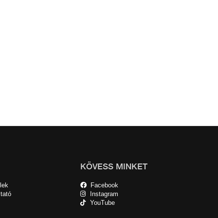
KÖVESS MINKET
lek
Facebook
tató
Instagram
YouTube