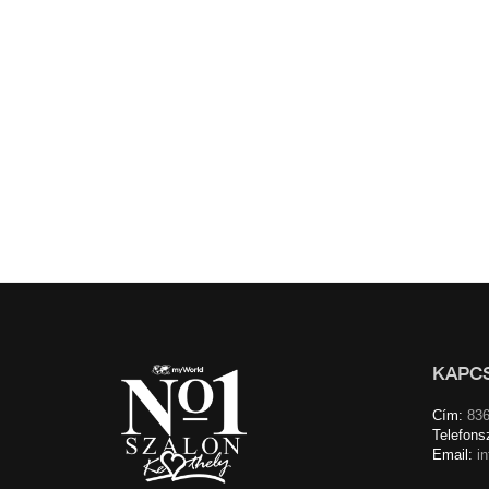
KAPC
Cím:
836
Telefons
Email:
i