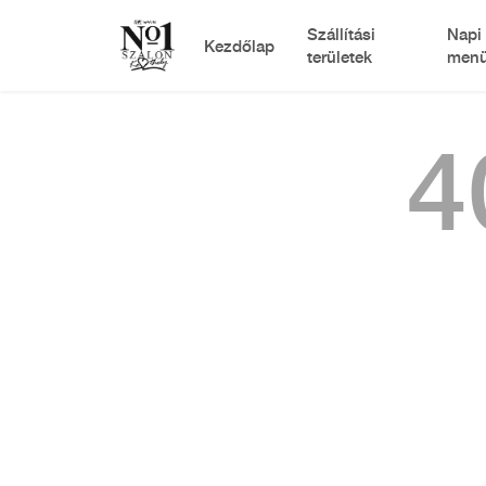
Szállítási
Napi
Kezdőlap
területek
menü
4