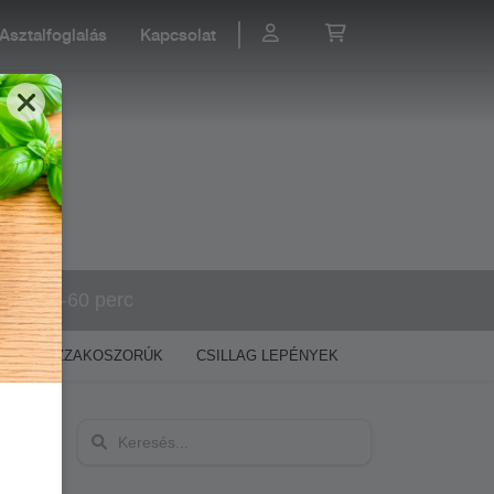
Asztalfoglalás
Kapcsolat
40-60 perc
)
PIZZAKOSZORÚK
CSILLAG LEPÉNYEK
ÍNYENC TÉSZTÁ