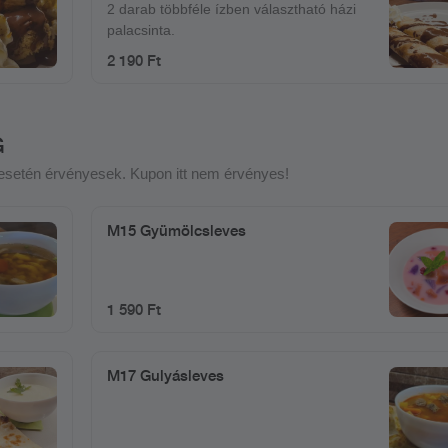
2 darab többféle ízben választható házi
palacsinta.
2 190 Ft
G
e esetén érvényesek. Kupon itt nem érvényes!
M15 Gyümölcsleves
1 590 Ft
M17 Gulyásleves