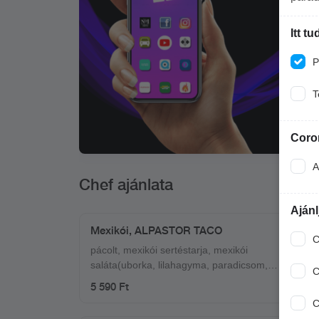
Itt t
P
T
Coro
A
Chef ajánlata
Ajánl
Mexikói, ALPASTOR TACO
C
pácolt, mexikói sertéstarja, mexikói
saláta(uborka, lilahagyma, paradicsom,
C
kukorica, balzsam ecet, lime, só, bors,
5 590 Ft
tajin), fokhagymás tejföl Hozzá
C
mártogatósok: quacamole, füstös bbq,