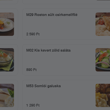
M29 Roston sült csirkemellfilé
2 590 Ft
M02 Kis kevert zöld saláta
890 Ft
M53 Somlói galuska
1 290 Ft