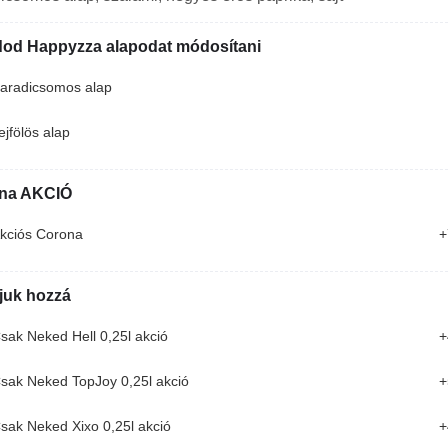
udod Happyzza alapodat módosítani
aradicsomos alap
ejfölös alap
na AKCIÓ
kciós Corona
+
juk hozzá
No1 Pulled Pork Tál
sak Neked Hell 0,25l akció
+
házi pulled pork bbq, hasábburgonya,
coleslaw saláta, bbq szósz
sak Neked TopJoy 0,25l akció
+
5 590 Ft
sak Neked Xixo 0,25l akció
+