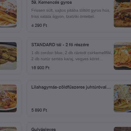
59. Kemencés gyros
Frissen sült, sajtos pitába töltött gyros hús,
friss saláta ágyon, tzatziki öntettel.
4 290 Ft
STANDARD tál - 2 fő részére
1 db cordon blue, 2 db rántott csirkemellfilé,
2 db natúr sertés karaj, vegyes köret
(rizs+hasábburgonya), barnamártás
16 900 Ft
Lilahagymás-zöldfűszeres juhtúróval
töltött rántott csirkemellfilé tetszőleges
körettel
5 890 Ft
Gulyásleves