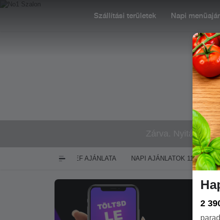
Szállítási területek
Napi menüaján
Zárva. Nyitás: Ma 
CHEF AJÁNLATA
NAPI AJÁNLATOK 11:00-15:00
Ha
2 39
parad