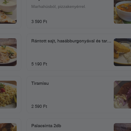
Marhahúsból, pizzakenyérrel.
3 590 Ft
Rántott sajt, hasábburgonyával és tartár
mártással
5 190 Ft
Tiramisu
2 590 Ft
Palacsinta 2db