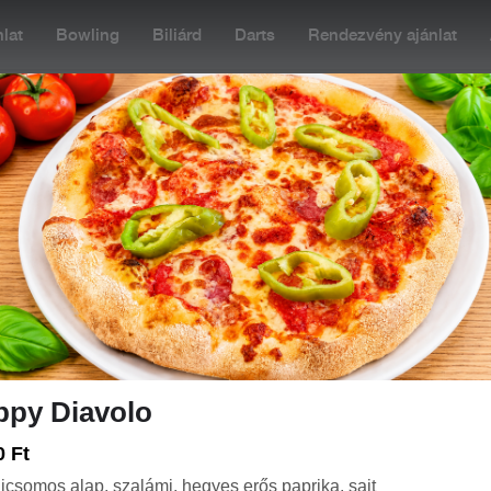
lat
Bowling
Biliárd
Darts
Rendezvény ajánlat
11:00
Rendelés: 06:00-22:30
+36 20 477 5505
SZÓSZOK / ÖNTETEK
-IG
HAMBURGEREK
PIZZÁK (32-45CM
ppy Diavolo
0 Ft
icsomos alap, szalámi, hegyes erős paprika, sajt