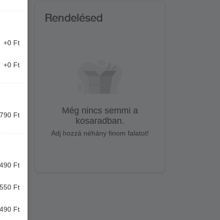
Rendelésed
+0 Ft
+0 Ft
Még nincs semmi a
790 Ft
kosaradban.
Adj hozzá néhány finom falatot!
490 Ft
550 Ft
490 Ft