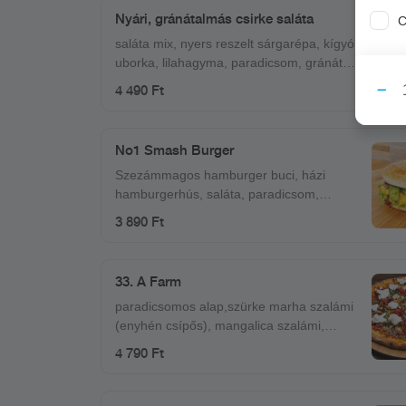
csípős salsa szósz
Nyári, gránátalmás csirke saláta
C
saláta mix, nyers reszelt sárgarépa, kígyó
uborka, lilahagyma, paradicsom, gránát
alma, roston sült csirkemell kockák, pirított
4 490 Ft
toast, reszelt narancshéj, aprított menta,
mézes-mustáros-citrusos öntet
No1 Smash Burger
Szezámmagos hamburger buci, házi
hamburgerhús, saláta, paradicsom,
csemege uborka, lilahagymalekvár,
3 890 Ft
cheddar sajt
33. A Farm
paradicsomos alap,szürke marha szalámi
(enyhén csípős), mangalica szalámi,
tanyasi szalonna, burrata (krémes, bivaly
4 790 Ft
mozzarella), mozzarella, koktél paradicsom
és petrezselymes vöröshagyma