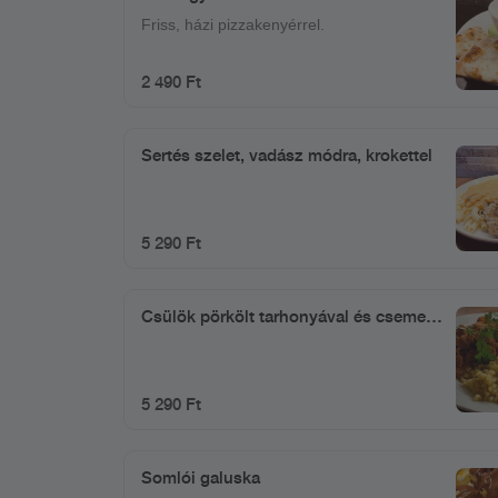
Friss, házi pizzakenyérrel.
2 490 Ft
Sertés szelet, vadász módra, krokettel
5 290 Ft
Csülök pörkölt tarhonyával és csemege
uborkával
5 290 Ft
Somlói galuska