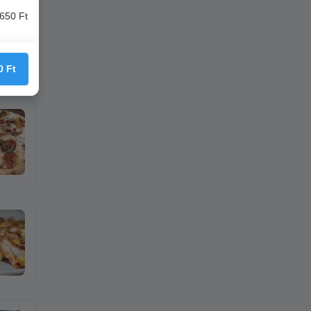
650 Ft
0
Ft