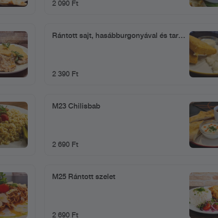
2 090 Ft
Rántott sajt, hasábburgonyával és tartár
mártással.
2 390 Ft
M23 Chilisbab
2 690 Ft
M25 Rántott szelet
2 690 Ft