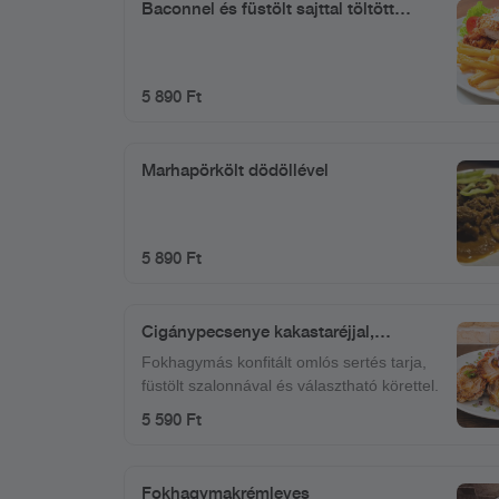
Baconnel és füstölt sajttal töltött
sertésborda, szezámmagos bundában
(tetszőleges körettel)
5 890 Ft
Marhapörkölt dödöllével
5 890 Ft
Cigánypecsenye kakastaréjjal,
tetszőleges körettel
Fokhagymás konfitált omlós sertés tarja,
füstölt szalonnával és választható körettel.
5 590 Ft
Fokhagymakrémleves