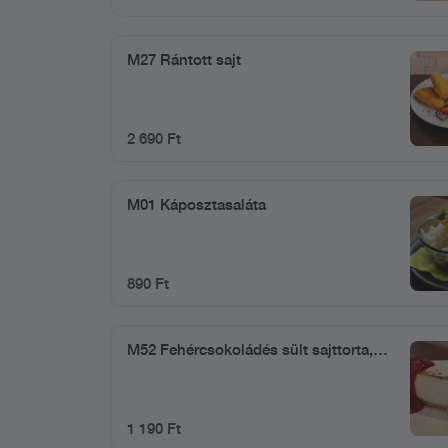
M27 Rántott sajt
2 690 Ft
M01 Káposztasaláta
890 Ft
M52 Fehércsokoládés sült sajttorta,
erdei gyümölcs öntettel
1 190 Ft