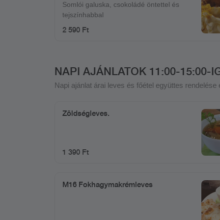
Somlói galuska, csokoládé öntettel és
tejszínhabbal
2 590 Ft
NAPI AJÁNLATOK 11:00-15:00-I
Napi ajánlat árai leves és főétel együttes rendelés
Zöldségleves.
1 390 Ft
M16 Fokhagymakrémleves