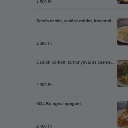
1 590 Ft
Sertés szelet, vadász módra, krokettel.
2 390 Ft
Csülök pörkölt, tarhonyával és csemege
uborkával
2 390 Ft
M24 Bolognai spagetti
2 490 Ft