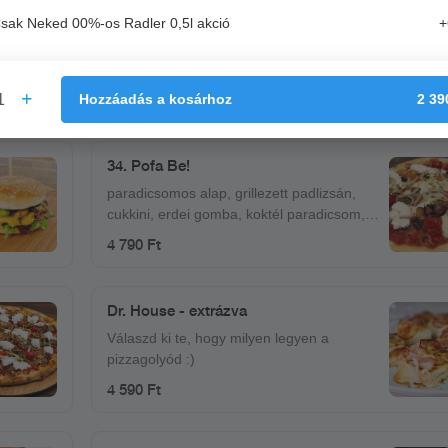
No1 Pulled Pork Baquette
sak Neked 00%-os Radler 0,5l akció
+
No1 házi barbecue, lilahagymalekvár,
coleslaw saláta, paradicsom
4 290 Ft
1
Hozzáadás
a kosárhoz
2 39
34. Pofa Be!
paradicsomos alap, grillezett padlizsán,
cukkini, erdei gomba, koktél paradicsom,
petrezselymes vöröshagyma, burrata
4 790 Ft
(krémes, bivaly mozzarella), mozzarella
Dr. House - extrázva
Válaszd ki te, hogy milyen legyen a
pizzagolyód :)
4 590 Ft