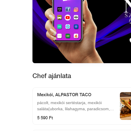
Chef ajánlata
Mexikói, ALPASTOR TACO
pácolt, mexikói sertéstarja, mexikói
saláta(uborka, lilahagyma, paradicsom,
kukorica, balzsam ecet, lime, só, bors,
5 590 Ft
tajin), fokhagymás tejföl Hozzá
mártogatósok: quacamole, füstös bbq,