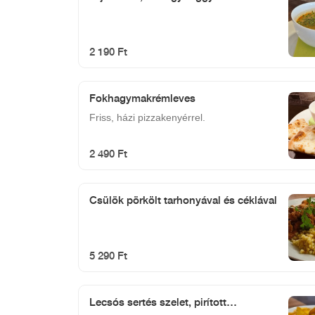
2 190 Ft
Fokhagymakrémleves
Friss, házi pizzakenyérrel.
2 490 Ft
Csülök pörkölt tarhonyával és céklával
5 290 Ft
Lecsós sertés szelet, pirított
burgonyával