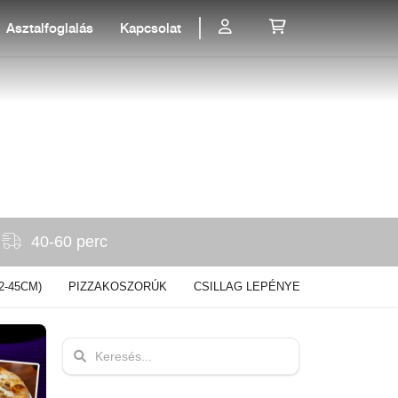
Asztalfoglalás
Kapcsolat
40-60 perc
2-45CM)
PIZZAKOSZORÚK
CSILLAG LEPÉNYEK
ÍNYENC T