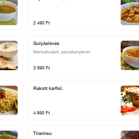
2 490 Ft
Gulyásleves
Marhahúsból, pizzakenyérrel.
3 590 Ft
Rakott karfiol.
4 890 Ft
Tiramisu