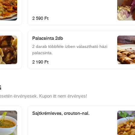
2 590 Ft
Palacsinta 2db
2 darab többféle ízben választható házi
palacsinta.
2 190 Ft
G
e esetén érvényesek. Kupon itt nem érvényes!
Sajtkrémleves, crouton-nal.