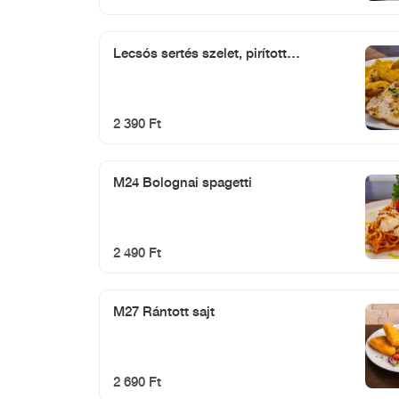
Lecsós sertés szelet, pirított
burgonyával.
2 390 Ft
M24 Bolognai spagetti
2 490 Ft
M27 Rántott sajt
2 690 Ft