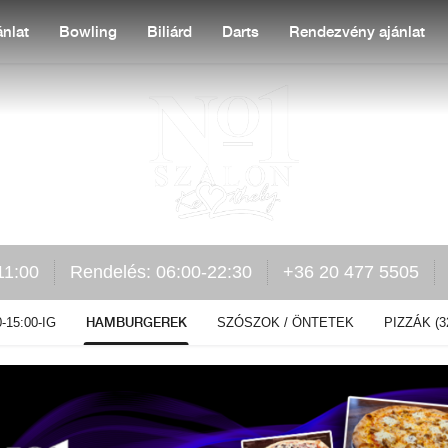
nlat
Bowling
Biliárd
Darts
Rendezvény ajánlat
11:00
Rendelés: 06:00-22:30
+36 20 477 5505
HAMBURGEREK
-15:00-IG
SZÓSZOK / ÖNTETEK
PIZZÁK (3