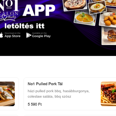
No1 Pulled Pork Tál
házi pulled pork bbq, hasábburgonya,
coleslaw saláta, bbq szósz
5 590 Ft