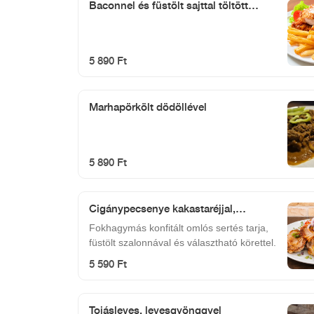
Baconnel és füstölt sajttal töltött
sertésborda, szezámmagos bundában
(tetszőleges körettel)
5 890 Ft
Marhapörkölt dödöllével
5 890 Ft
Cigánypecsenye kakastaréjjal,
tetszőleges körettel
Fokhagymás konfitált omlós sertés tarja,
füstölt szalonnával és választható körettel.
5 590 Ft
Tojásleves, levesgyönggyel