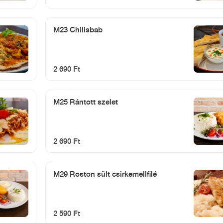
M23 Chilisbab
2 690 Ft
M25 Rántott szelet
2 690 Ft
M29 Roston sült csirkemellfilé
2 590 Ft