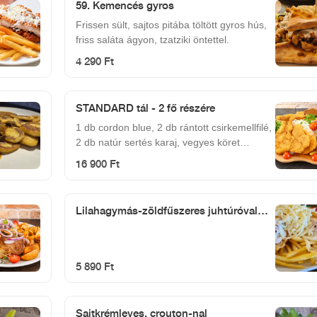
59. Kemencés gyros
Frissen sült, sajtos pitába töltött gyros hús,
friss saláta ágyon, tzatziki öntettel.
4 290 Ft
STANDARD tál - 2 fő részére
1 db cordon blue, 2 db rántott csirkemellfilé,
2 db natúr sertés karaj, vegyes köret
(rizs+hasábburgonya), barnamártás
16 900 Ft
Lilahagymás-zöldfűszeres juhtúróval
töltött rántott csirkemellfilé tetszőleges
körettel
5 890 Ft
Sajtkrémleves, crouton-nal