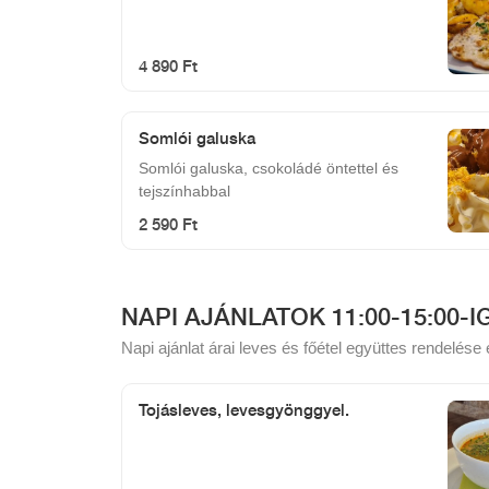
4 890 Ft
Somlói galuska
Somlói galuska, csokoládé öntettel és
tejszínhabbal
2 590 Ft
NAPI AJÁNLATOK 11:00-15:00-I
Napi ajánlat árai leves és főétel együttes rendelés
Tojásleves, levesgyönggyel.