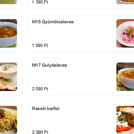
1 390 Ft
M15 Gyümölcsleves
1 590 Ft
M17 Gulyásleves
2 090 Ft
Rakott karfiol
2 390 Ft