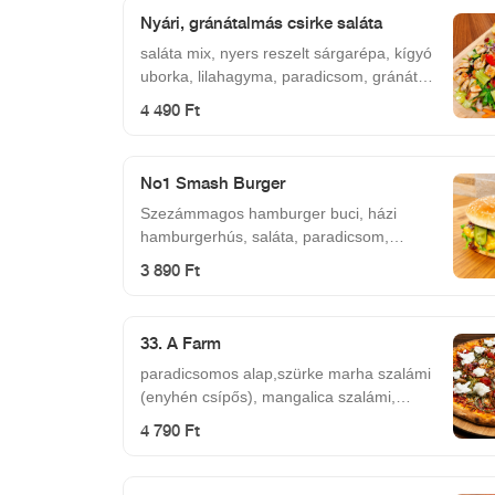
csípős salsa szósz
Nyári, gránátalmás csirke saláta
saláta mix, nyers reszelt sárgarépa, kígyó
uborka, lilahagyma, paradicsom, gránát
alma, roston sült csirkemell kockák, pirított
4 490 Ft
toast, reszelt narancshéj, aprított menta,
mézes-mustáros-citrusos öntet
No1 Smash Burger
Szezámmagos hamburger buci, házi
hamburgerhús, saláta, paradicsom,
csemege uborka, lilahagymalekvár,
3 890 Ft
cheddar sajt
33. A Farm
paradicsomos alap,szürke marha szalámi
(enyhén csípős), mangalica szalámi,
tanyasi szalonna, burrata (krémes, bivaly
4 790 Ft
mozzarella), mozzarella, koktél paradicsom
és petrezselymes vöröshagyma