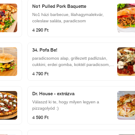
No1 Pulled Pork Baquette
No1 házi barbecue, lilahagymalekvár,
coleslaw saláta, paradicsom
4 290 Ft
34. Pofa Be!
paradicsomos alap, grillezett padlizsán,
cukkini, erdei gomba, koktél paradicsom,
petrezselymes vöröshagyma, burrata
4 790 Ft
(krémes, bivaly mozzarella), mozzarella
Dr. House - extrázva
Válaszd ki te, hogy milyen legyen a
pizzagolyód :)
4 590 Ft