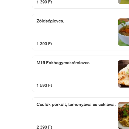
1 390 Ft
Zöldségleves.
1 390 Ft
M16 Fokhagymakrémleves
1 590 Ft
Csülök pörkölt, tarhonyával és céklával.
2 390 Ft