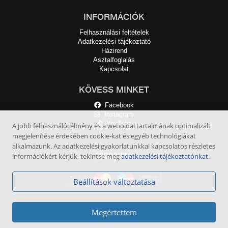
INFORMÁCIÓK
Felhasználási feltételek
Adatkezelési tájékoztató
Házirend
Asztalfoglalás
Kapcsolat
KÖVESS MINKET
Facebook
Instagram
YouTube
A jobb felhasználói élmény és a weboldal tartalmának optimalizált
megjelenítése érdekében cookie-kat és egyéb technológiákat
alkalmazunk. Az adatkezelési gyakorlatunkkal kapcsolatos részletes
információkért kérjük, tekintse meg
adatkezelési tájékoztatónkat
.
Beállítások változtatása
Megértettem