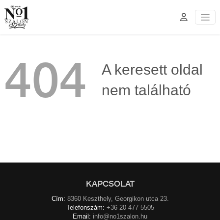
404
A keresett oldal
nem található
KAPCSOLAT
Cím:
8360 Keszthely, Georgikon utca 23.
Telefonszám:
+36 20 477 5505
Email:
info@no1szalon.hu