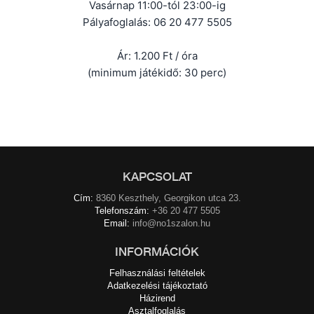
Vasárnap 11:00-tól 23:00-ig
Pályafoglalás: 06 20 477 5505
Ár: 1.200 Ft / óra
(minimum játékidő: 30 perc)
KAPCSOLAT
Cím:
8360 Keszthely, Georgikon utca 23.
Telefonszám:
+36 20 477 5505
Email:
info@no1szalon.hu
INFORMÁCIÓK
Felhasználási feltételek
Adatkezelési tájékoztató
Házirend
Asztalfoglalás