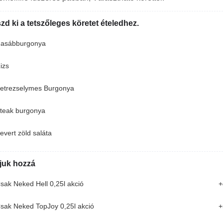
zd ki a tetszőleges köretet ételedhez.
asábburgonya
izs
etrezselymes Burgonya
teak burgonya
evert zöld saláta
No1 Pulled Pork Tál
juk hozzá
házi pulled pork bbq, hasábburgonya,
sak Neked Hell 0,25l akció
+
coleslaw saláta, bbq szósz
5 590 Ft
sak Neked TopJoy 0,25l akció
+