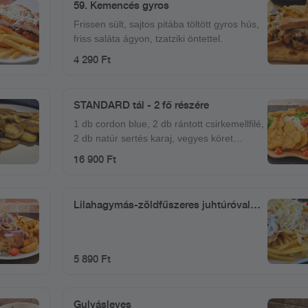
59. Kemencés gyros
Frissen sült, sajtos pitába töltött gyros hús,
friss saláta ágyon, tzatziki öntettel.
4 290 Ft
STANDARD tál - 2 fő részére
1 db cordon blue, 2 db rántott csirkemellfilé,
2 db natúr sertés karaj, vegyes köret
(rizs+hasábburgonya), barnamártás
16 900 Ft
Lilahagymás-zöldfűszeres juhtúróval
töltött rántott csirkemellfilé tetszőleges
körettel
5 890 Ft
Gulyásleves