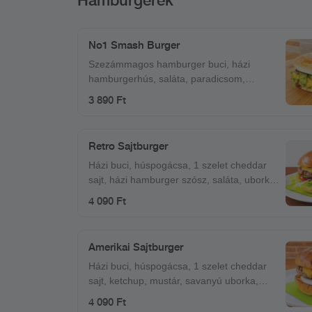
No1 Smash Burger
Szezámmagos hamburger buci, házi
hamburgerhús, saláta, paradicsom,
csemege uborka, lilahagymalekvár,
3 890 Ft
cheddar sajt
Retro Sajtburger
Házi buci, húspogácsa, 1 szelet cheddar
sajt, házi hamburger szósz, saláta, uborka,
lila hagyma, paradicsom
4 090 Ft
Amerikai Sajtburger
Házi buci, húspogácsa, 1 szelet cheddar
sajt, ketchup, mustár, savanyú uborka,
vöröshagyma
4 090 Ft