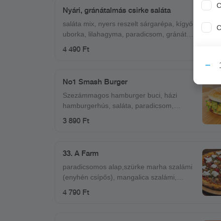
csípős salsa szósz
C
Nyári, gránátalmás csirke saláta
saláta mix, nyers reszelt sárgarépa, kígyó
C
uborka, lilahagyma, paradicsom, gránát
alma, roston sült csirkemell kockák, pirított
4 490 Ft
toast, reszelt narancshéj, aprított menta,
mézes-mustáros-citrusos öntet
No1 Smash Burger
Szezámmagos hamburger buci, házi
hamburgerhús, saláta, paradicsom,
csemege uborka, lilahagymalekvár,
3 890 Ft
cheddar sajt
33. A Farm
paradicsomos alap,szürke marha szalámi
(enyhén csípős), mangalica szalámi,
tanyasi szalonna, burrata (krémes, bivaly
4 790 Ft
mozzarella), mozzarella, koktél paradicsom
és petrezselymes vöröshagyma