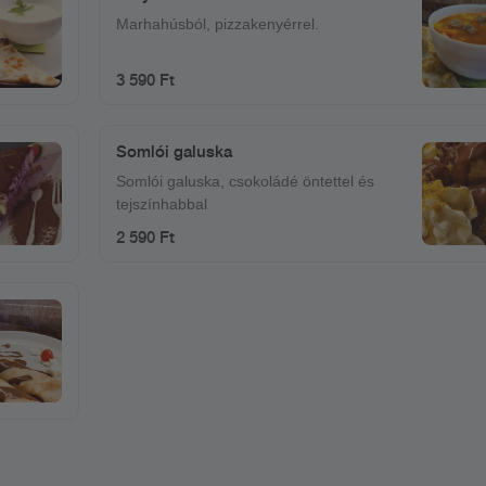
Marhahúsból, pizzakenyérrel.
3 590 Ft
Somlói galuska
Somlói galuska, csokoládé öntettel és
tejszínhabbal
2 590 Ft