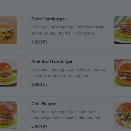
Retro Hamburger
Házi buci, húspogácsa, házi hamburger
szósz, saláta, uborka, lila hagyma,
paradicsom
3 890 Ft
Amerikai Hamburger
Házi buci, húspogácsa, ketchup, mustár,
savanyú uborka, vöröshagyma
3 890 Ft
Chili Burger
Házi buci, húspogácsa, csípős házi
hamburger szósz, saláta, lila hagyma,
jalapeno
4 690 Ft