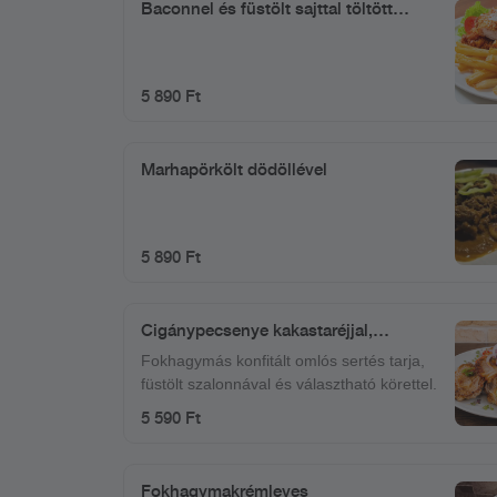
Baconnel és füstölt sajttal töltött
sertésborda, szezámmagos bundában
(tetszőleges körettel)
5 890 Ft
Marhapörkölt dödöllével
5 890 Ft
Cigánypecsenye kakastaréjjal,
tetszőleges körettel
Fokhagymás konfitált omlós sertés tarja,
füstölt szalonnával és választható körettel.
5 590 Ft
Fokhagymakrémleves