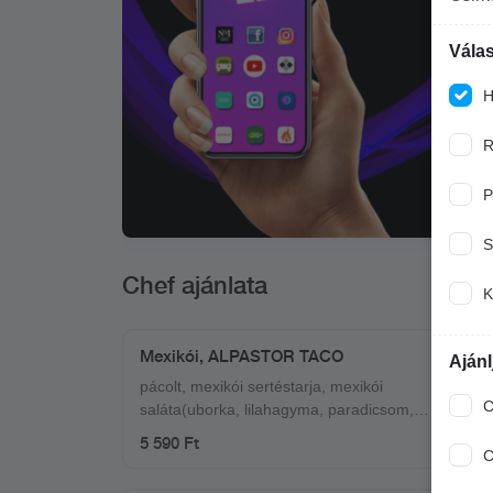
Válas
H
R
P
S
Chef ajánlata
K
Mexikói, ALPASTOR TACO
Ajánl
pácolt, mexikói sertéstarja, mexikói
C
saláta(uborka, lilahagyma, paradicsom,
kukorica, balzsam ecet, lime, só, bors,
5 590 Ft
tajin), fokhagymás tejföl Hozzá
C
mártogatósok: quacamole, füstös bbq,