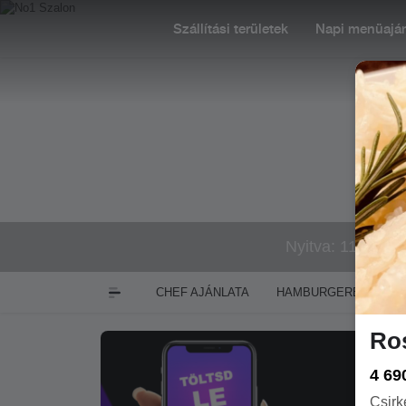
Szállítási területek
Napi menüaján
Nyitva: 11:00-02
CHEF AJÁNLATA
HAMBURGEREK
S
Ros
4 69
Csirk