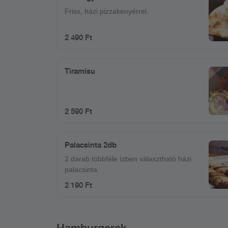
Friss, házi pizzakenyérrel.
2 490 Ft
Tiramisu
2 590 Ft
Palacsinta 2db
2 darab többféle ízben választható házi
palacsinta.
2 190 Ft
Hamburgerek