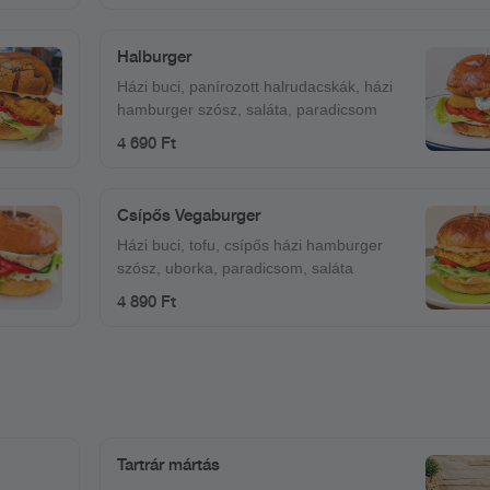
Halburger
Házi buci, panírozott halrudacskák, házi
hamburger szósz, saláta, paradicsom
4 690 Ft
Csípős Vegaburger
Házi buci, tofu, csípős házi hamburger
szósz, uborka, paradicsom, saláta
4 890 Ft
Tartrár mártás