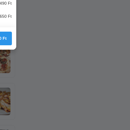
490 Ft
650 Ft
0
Ft