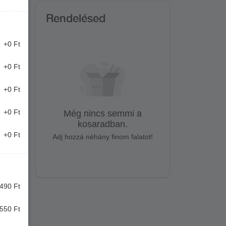
Rendelésed
+0 Ft
+0 Ft
+0 Ft
+0 Ft
Még nincs semmi a
kosaradban.
+0 Ft
Adj hozzá néhány finom falatot!
490 Ft
550 Ft