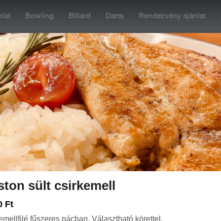
lat
Bowling
Biliárd
Darts
Rendezvény ajánlat
:00
Rendelés: 06:00-22:30
+36 20 477 5505
PIZZÁK (32-45CM)
ZÓSZOK / ÖNTETEK
PIZZAKOSZORÚK
C
ton sült csirkemell
0 Ft
emellfilé fűszeres pácban, Választható körettel.