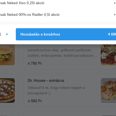
sak Neked Xixo 0,25l akció
+
No1 Pulled Pork Baquette
No1 házi barbecue, lilahagymalekvár,
sak Neked 00%-os Radler 0,5l akció
+
coleslaw saláta, paradicsom
4 290 Ft
1
Hozzáadás
a kosárhoz
4 69
34. Pofa Be!
paradicsomos alap, grillezett padlizsán,
cukkini, erdei gomba, koktél paradicsom,
petrezselymes vöröshagyma, burrata
4 790 Ft
(krémes, bivaly mozzarella), mozzarella
Dr. House - extrázva
Válaszd ki te, hogy milyen legyen a
pizzagolyód :)
4 590 Ft