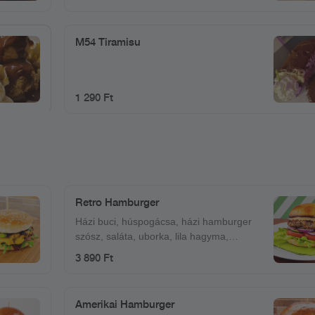
M54 Tiramisu
1 290 Ft
Retro Hamburger
Házi buci, húspogácsa, házi hamburger
szósz, saláta, uborka, lila hagyma,
paradicsom
3 890 Ft
Amerikai Hamburger