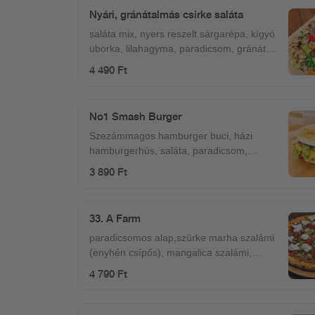
csípős salsa szósz
Nyári, gránátalmás csirke saláta
saláta mix, nyers reszelt sárgarépa, kígyó
uborka, lilahagyma, paradicsom, gránát
alma, roston sült csirkemell kockák, pirított
4 490 Ft
toast, reszelt narancshéj, aprított menta,
mézes-mustáros-citrusos öntet
No1 Smash Burger
Szezámmagos hamburger buci, házi
hamburgerhús, saláta, paradicsom,
csemege uborka, lilahagymalekvár,
3 890 Ft
cheddar sajt
33. A Farm
paradicsomos alap,szürke marha szalámi
(enyhén csípős), mangalica szalámi,
tanyasi szalonna, burrata (krémes, bivaly
4 790 Ft
mozzarella), mozzarella, koktél paradicsom
és petrezselymes vöröshagyma