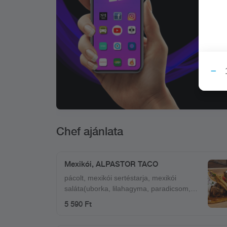
Chef ajánlata
Mexikói, ALPASTOR TACO
pácolt, mexikói sertéstarja, mexikói
saláta(uborka, lilahagyma, paradicsom,
kukorica, balzsam ecet, lime, só, bors,
5 590 Ft
tajin), fokhagymás tejföl Hozzá
mártogatósok: quacamole, füstös bbq,