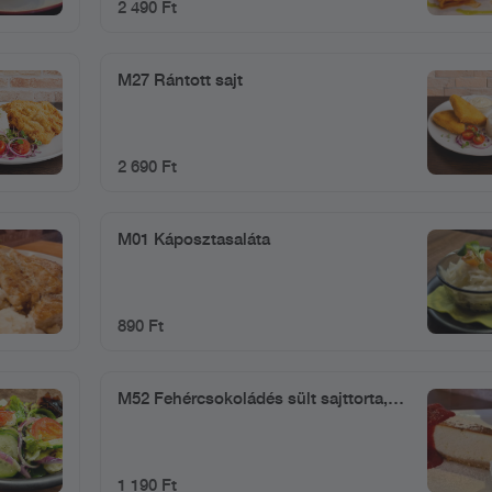
2 490 Ft
M27 Rántott sajt
2 690 Ft
M01 Káposztasaláta
890 Ft
M52 Fehércsokoládés sült sajttorta,
erdei gyümölcs öntettel
1 190 Ft