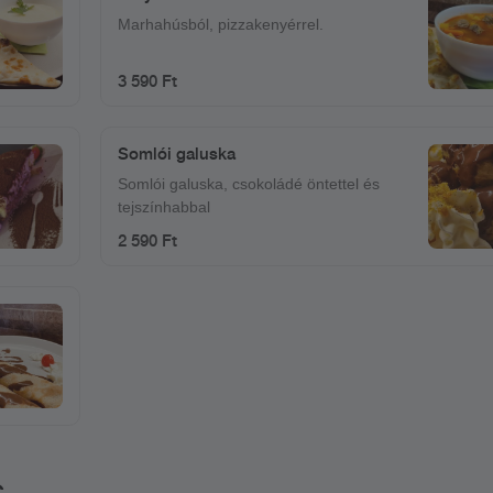
Marhahúsból, pizzakenyérrel.
3 590 Ft
Somlói galuska
Somlói galuska, csokoládé öntettel és
tejszínhabbal
2 590 Ft
G