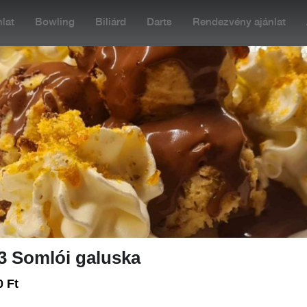
lat
Bowling
Biliárd
Darts
Rendezvény ajánlat
:00
Rendelés: 06:00-22:30
+36 20 477 5505
SZÓSZOK / ÖNTETEK
-IG
HAMBURGEREK
PIZZÁK (32-45CM
3 Somlói galuska
0 Ft