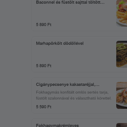
Baconnel és füstölt sajttal töltött
sertésborda, szezámmagos bundában
(tetszőleges körettel)
5 890 Ft
Marhapörkölt dödöllével
5 890 Ft
Cigánypecsenye kakastaréjjal,
tetszőleges körettel
Fokhagymás konfitált omlós sertés tarja,
füstölt szalonnával és választható körettel.
5 590 Ft
Fokhagymakrémleves