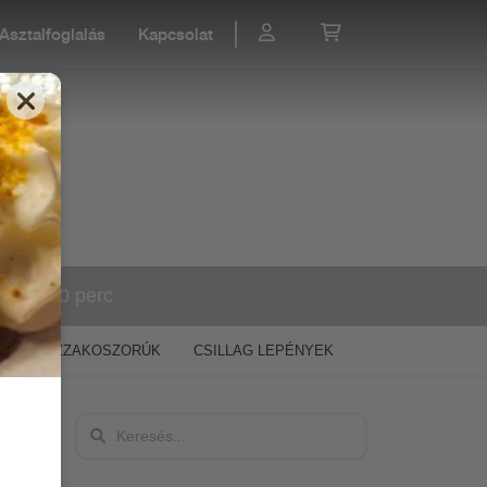
Asztalfoglalás
Kapcsolat
40-60 perc
)
PIZZAKOSZORÚK
CSILLAG LEPÉNYEK
ÍNYENC TÉSZTÁ