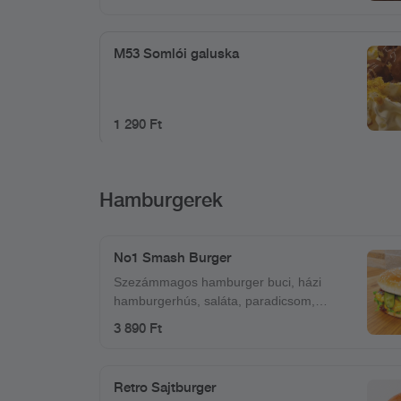
M53 Somlói galuska
1 290 Ft
Hamburgerek
No1 Smash Burger
Szezámmagos hamburger buci, házi
hamburgerhús, saláta, paradicsom,
csemege uborka, lilahagymalekvár,
3 890 Ft
cheddar sajt
Retro Sajtburger