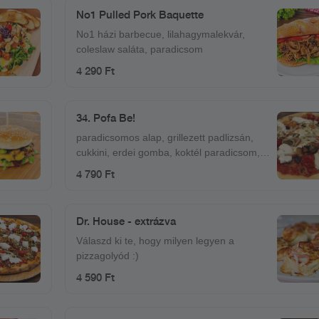
No1 Pulled Pork Baquette
No1 házi barbecue, lilahagymalekvár,
coleslaw saláta, paradicsom
4 290 Ft
34. Pofa Be!
paradicsomos alap, grillezett padlizsán,
cukkini, erdei gomba, koktél paradicsom,
petrezselymes vöröshagyma, burrata
4 790 Ft
(krémes, bivaly mozzarella), mozzarella
Dr. House - extrázva
Válaszd ki te, hogy milyen legyen a
pizzagolyód :)
4 590 Ft