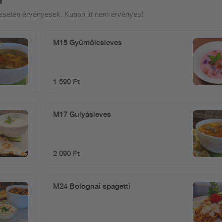
e esetén érvényesek. Kupon itt nem érvényes!
M15 Gyümölcsleves
1 590 Ft
M17 Gulyásleves
2 090 Ft
M24 Bolognai spagetti