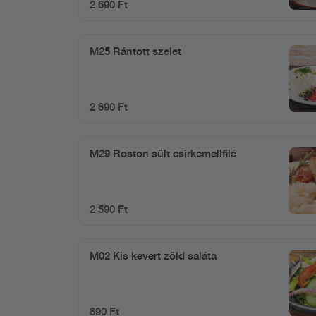
2 690 Ft
M25 Rántott szelet
2 690 Ft
M29 Roston sült csirkemellfilé
2 590 Ft
M02 Kis kevert zöld saláta
890 Ft