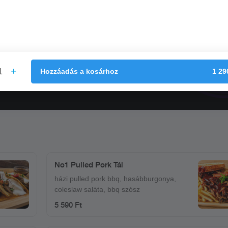
1
Hozzáadás
a kosárhoz
1 29
No1 Pulled Pork Tál
házi pulled pork bbq, hasábburgonya,
coleslaw saláta, bbq szósz
5 590 Ft