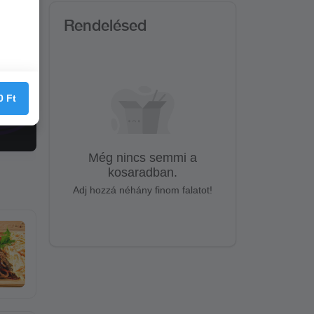
Rendelésed
0
Ft
Még nincs semmi a
kosaradban.
Adj hozzá néhány finom falatot!