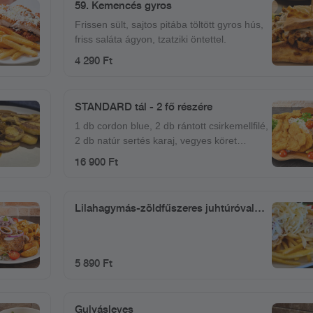
59. Kemencés gyros
Frissen sült, sajtos pitába töltött gyros hús,
friss saláta ágyon, tzatziki öntettel.
4 290 Ft
STANDARD tál - 2 fő részére
1 db cordon blue, 2 db rántott csirkemellfilé,
2 db natúr sertés karaj, vegyes köret
(rizs+hasábburgonya), barnamártás
16 900 Ft
Lilahagymás-zöldfűszeres juhtúróval
töltött rántott csirkemellfilé tetszőleges
körettel
5 890 Ft
Gulyásleves