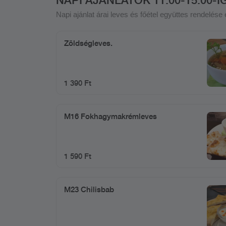
Napi ajánlat árai leves és főétel együttes rendelés
Zöldségleves.
1 390 Ft
M16 Fokhagymakrémleves
1 590 Ft
M23 Chilisbab