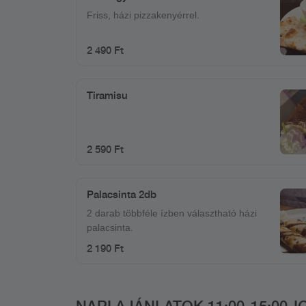
Friss, házi pizzakenyérrel.
2 490 Ft
Tiramisu
2 590 Ft
Palacsinta 2db
2 darab többféle ízben választható házi
palacsinta.
2 190 Ft
NAPI AJÁNLATOK 11:00-15:00-I