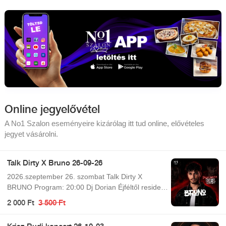
Online jegyelővétel
A No1 Szalon eseményeire kizárólag itt tud online, elővételes
jegyet vásárolni.
Talk Dirty X Bruno 26-09-26
2026.szeptember 26. szombat Talk Dirty X
BRUNO Program: 20:00 Dj Dorian Éjféltől resident
dj 01:30 Bruno 02:00 Resident djs Egész éjjel
2 000 Ft
3 500 Ft
működő szolgáltatások: - Bowling - Biliárd -
Snooker - Darts - Csocso KONHYA INFO: Konyha