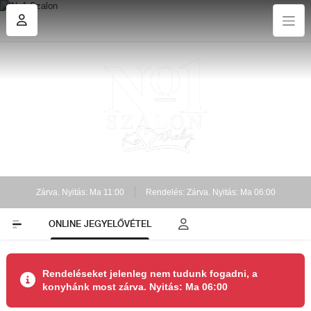
Zárva. Nyitás: Ma 11:00
Rendelés: Zárva. Nyitás: Ma 06:00
ONLINE JEGYELŐVÉTEL
Rendeléseket jelenleg nem tudunk fogadni, a
konyhánk most zárva. Nyitás: Ma 06:00