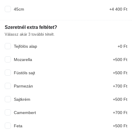
45cm
+4 400 Ft
Szeretnél extra feltétet?
Chef ajánlata
Válassz akár
3
további tételt.
Tejfölös alap
+0 Ft
Mexikói, ALPASTOR TACO
Mozarella
+500 Ft
pácolt, mexikói sertéstarja, mexikói saláta(uborka,
lilahagyma, paradicsom, kukorica, balzsam ecet,
Füstöls sajt
+500 Ft
lime, só, bors, tajin), fokhagymás tejföl Hozzá
5 590 Ft
mártogatósok: quacamole, füstös bbq, csípős
salsa szósz
Parmezán
+700 Ft
No1 Pulled Pork Tál
házi pulled pork bbq, hasábburgonya, coleslaw
Sajtkrém
+500 Ft
saláta, bbq szósz
5 590 Ft
Camembert
+700 Ft
Feta
+500 Ft
Nyári, gránátalmás csirke saláta