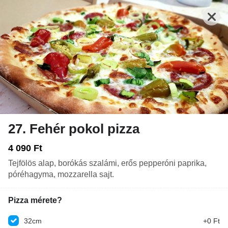
27. Fehér pokol pizza
Nyitva: 11:00-02:00
Rendelés: 06:00-22:30
4 090 Ft
Tejfölös alap, borókás szalámi, erős pepperóni paprika,
MENTES PIZZÁK - CSAK 32 CM-ES MÉRETBEN!
ÉSZTÁK
HAPPIZ
póréhagyma, mozzarella sajt.
Pizza mérete?
32cm
+0 Ft