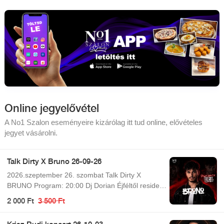
Online jegyelővétel
A No1 Szalon eseményeire kizárólag itt tud online, elővételes
jegyet vásárolni.
Talk Dirty X Bruno 26-09-26
2026.szeptember 26. szombat Talk Dirty X
BRUNO Program: 20:00 Dj Dorian Éjféltől resident
dj 01:30 Bruno 02:00 Resident djs Egész éjjel
2 000 Ft
3 500 Ft
működő szolgáltatások: - Bowling - Biliárd -
Snooker - Darts - Csocso KONHYA INFO: Konyha