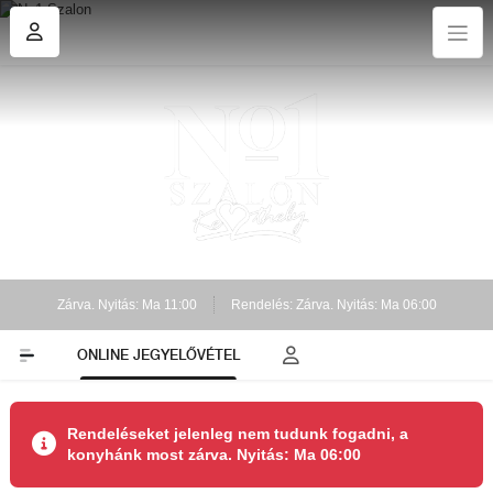
Zárva. Nyitás: Ma 11:00
Rendelés: Zárva. Nyitás: Ma 06:00
ONLINE JEGYELŐVÉTEL
Rendeléseket jelenleg nem tudunk fogadni, a
konyhánk most zárva. Nyitás: Ma 06:00