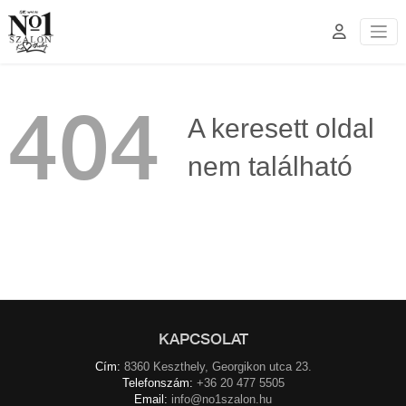
404
A keresett oldal
nem található
KAPCSOLAT
Cím:
8360 Keszthely, Georgikon utca 23.
Telefonszám:
+36 20 477 5505
Email:
info@no1szalon.hu