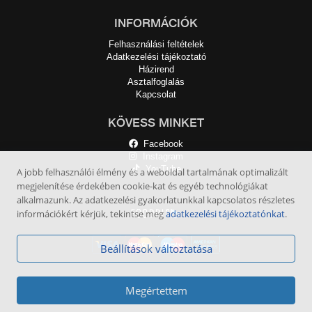
INFORMÁCIÓK
Felhasználási feltételek
Adatkezelési tájékoztató
Házirend
Asztalfoglalás
Kapcsolat
KÖVESS MINKET
Facebook
Instagram
YouTube
A jobb felhasználói élmény és a weboldal tartalmának optimalizált
megjelenítése érdekében cookie-kat és egyéb technológiákat
alkalmazunk. Az adatkezelési gyakorlatunkkal kapcsolatos részletes
információkért kérjük, tekintse meg
adatkezelési tájékoztatónkat
.
Beállítások változtatása
Megértettem