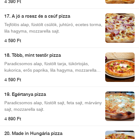
4 390 Ft
17. A jó a rossz és a csúf pizza
Tejfölös alap, füstölt csülök, juhtúró, ecetes torma,
lila hagyma, mozzarella sajt.
4 590 Ft
18. Több, mint testőr pizza
Paradicsomos alap, füstölt tarja, tükörtojás,
kukorica, erős paprika, lila hagyma, mozzarella
sajt.
4 590 Ft
19. Egértanya pizza
Paradicsomos alap, füstölt sajt, feta sajt, márvány
sajt, mozzarella sajt.
4 890 Ft
20. Made in Hungária pizza