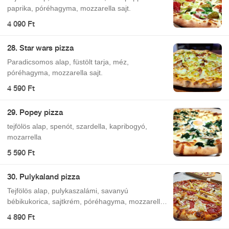
paprika, póréhagyma, mozzarella sajt.
4 090 Ft
28. Star wars pizza
Paradicsomos alap, füstölt tarja, méz,
póréhagyma, mozzarella sajt.
4 590 Ft
29. Popey pizza
tejfölös alap, spenót, szardella, kapribogyó,
mozarrella
5 590 Ft
30. Pulykaland pizza
Tejfölös alap, pulykaszalámi, savanyú
bébikukorica, sajtkrém, póréhagyma, mozzarella
sajt.
4 890 Ft