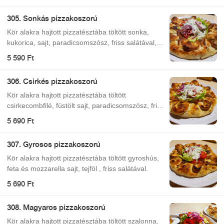
305. Sonkás pizzakoszorú
Kör alakra hajtott pizzatésztába töltött sonka,
kukorica, sajt, paradicsomszósz, friss salátával,
paradicsomos öntettel.
5 590 Ft
306. Csirkés pizzakoszorú
Kör alakra hajtott pizzatésztába töltött
csirkecombfilé, füstölt sajt, paradicsomszósz, friss
salátával, paradicsomos öntettel.
5 690 Ft
307. Gyrosos pizzakoszorú
Kör alakra hajtott pizzatésztába töltött gyroshús,
feta és mozzarella sajt, tejföl , friss salátával.
5 690 Ft
308. Magyaros pizzakoszorú
Kör alakra hajtott pizzatésztába töltött szalonna,