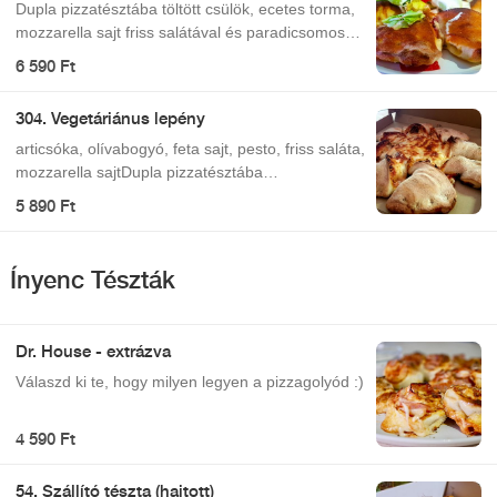
Dupla pizzatésztába töltött csülök, ecetes torma,
mozzarella sajt friss salátával és paradicsomos
öntettel. csülök, ecetes torma, friss saláta,
6 590 Ft
mozzarella sajt.
304. Vegetáriánus lepény
articsóka, olívabogyó, feta sajt, pesto, friss saláta,
mozzarella sajtDupla pizzatésztába
töltött articsóka, olívabogyó, feta sajt, pesto,,
5 890 Ft
mozzarella sajt, friss salátával és paradicsomos
öntettel.
Ínyenc Tészták
Dr. House - extrázva
Válaszd ki te, hogy milyen legyen a pizzagolyód :)
4 590 Ft
54. Szállító tészta (hajtott)