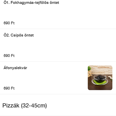
Ö1. Fokhagymás-tejfölös öntet
690 Ft
Ö2. Csípős öntet
690 Ft
Áfonyalekvár
690 Ft
Pizzák (32-45cm)