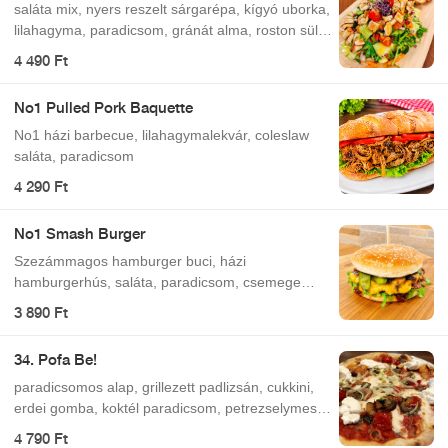
saláta mix, nyers reszelt sárgarépa, kígyó uborka,
lilahagyma, paradicsom, gránát alma, roston sült
csirkemell kockák, pirított toast, reszelt
4 490 Ft
narancshéj, aprított menta, mézes-mustáros-
citrusos öntet
No1 Pulled Pork Baquette
No1 házi barbecue, lilahagymalekvár, coleslaw
saláta, paradicsom
4 290 Ft
No1 Smash Burger
Szezámmagos hamburger buci, házi
hamburgerhús, saláta, paradicsom, csemege
uborka, lilahagymalekvár, cheddar sajt
3 890 Ft
34. Pofa Be!
paradicsomos alap, grillezett padlizsán, cukkini,
erdei gomba, koktél paradicsom, petrezselymes
vöröshagyma, burrata (krémes, bivaly
4 790 Ft