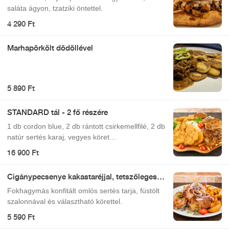
saláta ágyon, tzatziki öntettel.
4 290 Ft
Marhapörkölt dödöllével
5 890 Ft
STANDARD tál - 2 fő részére
1 db cordon blue, 2 db rántott csirkemellfilé, 2 db
natúr sertés karaj, vegyes köret
(rizs+hasábburgonya), barnamártás
16 900 Ft
Cigánypecsenye kakastaréjjal, tetszőleges
körettel
Fokhagymás konfitált omlós sertés tarja, füstölt
szalonnával és választható körettel.
5 590 Ft