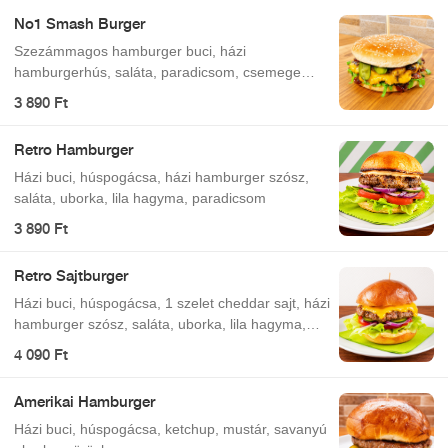
No1 Smash Burger
Szezámmagos hamburger buci, házi
hamburgerhús, saláta, paradicsom, csemege
uborka, lilahagymalekvár, cheddar sajt
3 890 Ft
Retro Hamburger
Házi buci, húspogácsa, házi hamburger szósz,
saláta, uborka, lila hagyma, paradicsom
3 890 Ft
Retro Sajtburger
Házi buci, húspogácsa, 1 szelet cheddar sajt, házi
hamburger szósz, saláta, uborka, lila hagyma,
paradicsom
4 090 Ft
Amerikai Hamburger
Házi buci, húspogácsa, ketchup, mustár, savanyú