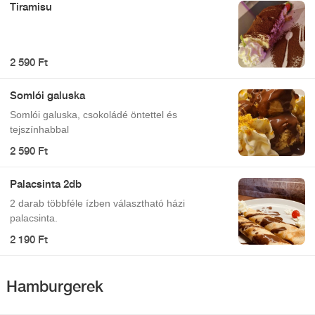
Tiramisu
2 590 Ft
Somlói galuska
Somlói galuska, csokoládé öntettel és
tejszínhabbal
2 590 Ft
Palacsinta 2db
2 darab többféle ízben választható házi
palacsinta.
2 190 Ft
Hamburgerek