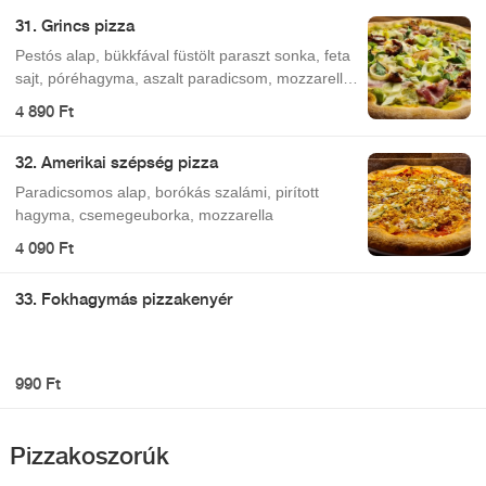
31. Grincs pizza
Pestós alap, bükkfával füstölt paraszt sonka, feta
sajt, póréhagyma, aszalt paradicsom, mozzarella
sajt.
4 890 Ft
32. Amerikai szépség pizza
Paradicsomos alap, borókás szalámi, pirított
hagyma, csemegeuborka, mozzarella
4 090 Ft
33. Fokhagymás pizzakenyér
990 Ft
Pizzakoszorúk