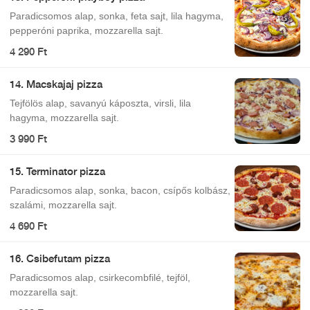
Paradicsomos alap, sonka, feta sajt, lila hagyma,
pepperóni paprika, mozzarella sajt.
4 290 Ft
14. Macskajaj pizza
Tejfölös alap, savanyú káposzta, virsli, lila
hagyma, mozzarella sajt.
3 990 Ft
15. Terminator pizza
Paradicsomos alap, sonka, bacon, csípős kolbász,
szalámi, mozzarella sajt.
4 690 Ft
16. Csibefutam pizza
Paradicsomos alap, csirkecombfilé, tejföl,
mozzarella sajt.