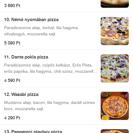
3 890 Ft
10. Némó nyomában pizza
Paradicsomos alap, tonhal, lila hagyma,
olívabogyó, mozzarella sajt.
5 090 Ft
11. Dante pokla pizza
Paradicsomos alap, csípős kolbász, Erős Pista,
erős paprika, lila hagyma, chili szósz, mozzarella
sajt.
4 590 Ft
12. Wasabi pizza
Mustáros alap, bacon, lila hagyma, darált színes
bors, mozzarella sajt.
4 290 Ft
13. Pepperoni playboy pizza