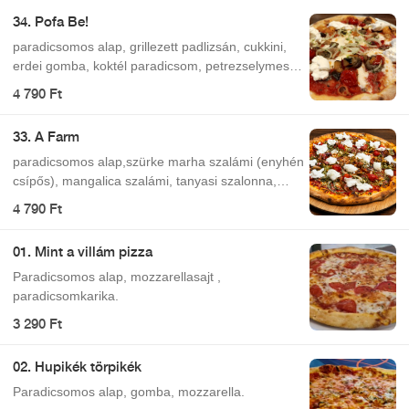
34. Pofa Be!
paradicsomos alap, grillezett padlizsán, cukkini,
erdei gomba, koktél paradicsom, petrezselymes
vöröshagyma, burrata (krémes, bivaly
4 790 Ft
mozzarella), mozzarella
33. A Farm
paradicsomos alap,szürke marha szalámi (enyhén
csípős), mangalica szalámi, tanyasi szalonna,
burrata (krémes, bivaly mozzarella), mozzarella,
4 790 Ft
koktél paradicsom és petrezselymes vöröshagyma
01. Mint a villám pizza
Paradicsomos alap, mozzarellasajt ,
paradicsomkarika.
3 290 Ft
02. Hupikék törpikék
Paradicsomos alap, gomba, mozzarella.