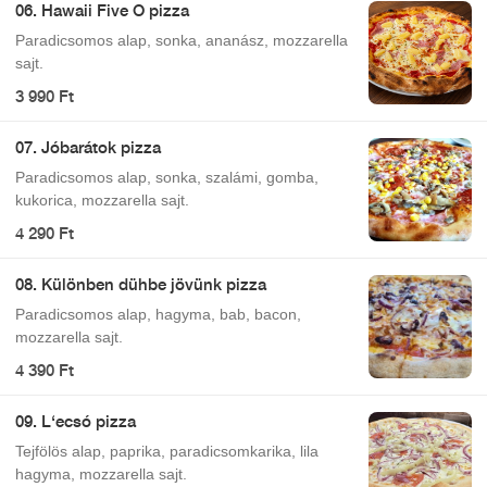
06. Hawaii Five O pizza
Paradicsomos alap, sonka, ananász, mozzarella
sajt.
3 990 Ft
07. Jóbarátok pizza
Paradicsomos alap, sonka, szalámi, gomba,
kukorica, mozzarella sajt.
4 290 Ft
08. Különben dühbe jövünk pizza
Paradicsomos alap, hagyma, bab, bacon,
mozzarella sajt.
4 390 Ft
09. L‘ecsó pizza
Tejfölös alap, paprika, paradicsomkarika, lila
hagyma, mozzarella sajt.