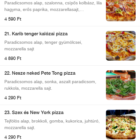
Paradicsomos alap, szalonna, csípős kolbász, lila
hagyma, erős paprika, mozzarellasajt,
paradicsomkarika.
4 590 Ft
21. Karib tenger kalózai pizza
Paradicsomos alap, tenger gyümölcsei,
mozzarella sajt
4 890 Ft
22. Nesze neked Pete Tong pizza
Paradicsomos alap, sonka, aszalt paradicsom,
rukkola, mozzarella sajt.
4 290 Ft
23. Szex és New York pizza
Tejfölös alap, brokkoli, gomba, kukorica, juhtúró,
mozzarella sajt.
4 290 Ft