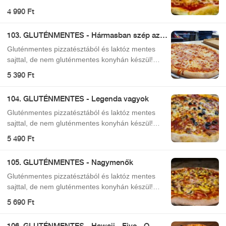
Ezért felhívjuk kedves vendégeink figyelmét, hogy
4 990 Ft
a gluténmentes pizzáink is érintkezhetnek glutén
tartalmú ételekkel (például szálló liszt por)! Kérjük
103. GLUTÉNMENTES - Hármasban szép az
mindenki vegye ezt figyelembe és ennek
élet
tudatában rendeljen!
Gluténmentes pizzatésztából és laktóz mentes
sajttal, de nem gluténmentes konyhán készül!
Ezért felhívjuk kedves vendégeink figyelmét, hogy
5 390 Ft
a gluténmentes pizzáink is érintkezhetnek glutén
tartalmú ételekkel (például szálló liszt por)! Kérjük
104. GLUTÉNMENTES - Legenda vagyok
mindenki vegye ezt figyelembe és ennek
tudatában rendeljen!
Gluténmentes pizzatésztából és laktóz mentes
sajttal, de nem gluténmentes konyhán készül!
Ezért felhívjuk kedves vendégeink figyelmét, hogy
5 490 Ft
a gluténmentes pizzáink is érintkezhetnek glutén
tartalmú ételekkel (például szálló liszt por)! Kérjük
105. GLUTÉNMENTES - Nagymenők
mindenki vegye ezt figyelembe és ennek
tudatában rendeljen!
Gluténmentes pizzatésztából és laktóz mentes
sajttal, de nem gluténmentes konyhán készül!
Ezért felhívjuk kedves vendégeink figyelmét, hogy
5 690 Ft
a gluténmentes pizzáink is érintkezhetnek glutén
tartalmú ételekkel (például szálló liszt por)! Kérjük
106. GLUTÉNMENTES - Hawaii - Five - O