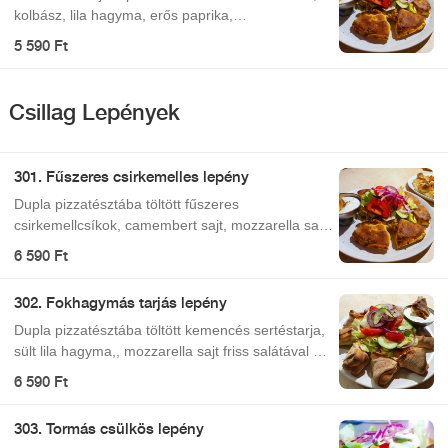
kolbász, lila hagyma, erős paprika,
paradicsomszósszal, friss salátával, mozzarella
5 590 Ft
sajttal.
Csillag Lepények
301. Fűszeres csirkemelles lepény
Dupla pizzatésztába töltött fűszeres
csirkemellcsíkok, camembert sajt, mozzarella sajt
friss salátával és tejfölös öntettel.
6 590 Ft
302. Fokhagymás tarjás lepény
Dupla pizzatésztába töltött kemencés sertéstarja,
sült lila hagyma,, mozzarella sajt friss salátával és
tejfölös öntettel.
6 590 Ft
303. Tormás csülkös lepény