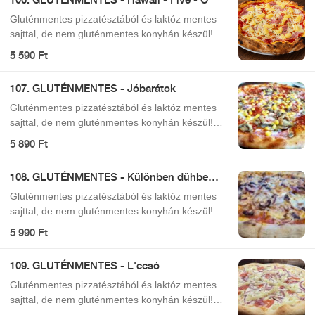
mindenki vegye ezt figyelembe és ennek
tudatában rendeljen!
Gluténmentes pizzatésztából és laktóz mentes
sajttal, de nem gluténmentes konyhán készül!
Ezért felhívjuk kedves vendégeink figyelmét, hogy
5 590 Ft
a gluténmentes pizzáink is érintkezhetnek glutén
tartalmú ételekkel (például szálló liszt por)! Kérjük
107. GLUTÉNMENTES - Jóbarátok
mindenki vegye ezt figyelembe és ennek
tudatában rendeljen!
Gluténmentes pizzatésztából és laktóz mentes
sajttal, de nem gluténmentes konyhán készül!
Ezért felhívjuk kedves vendégeink figyelmét, hogy
5 890 Ft
a gluténmentes pizzáink is érintkezhetnek glutén
tartalmú ételekkel (például szálló liszt por)! Kérjük
108. GLUTÉNMENTES - Különben dühbe
mindenki vegye ezt figyelembe és ennek
jövünk
tudatában rendeljen!
Gluténmentes pizzatésztából és laktóz mentes
sajttal, de nem gluténmentes konyhán készül!
Ezért felhívjuk kedves vendégeink figyelmét, hogy
5 990 Ft
a gluténmentes pizzáink is érintkezhetnek glutén
tartalmú ételekkel (például szálló liszt por)! Kérjük
109. GLUTÉNMENTES - L'ecsó
mindenki vegye ezt figyelembe és ennek
tudatában rendeljen!
Gluténmentes pizzatésztából és laktóz mentes
sajttal, de nem gluténmentes konyhán készül!
Ezért felhívjuk kedves vendégeink figyelmét, hogy