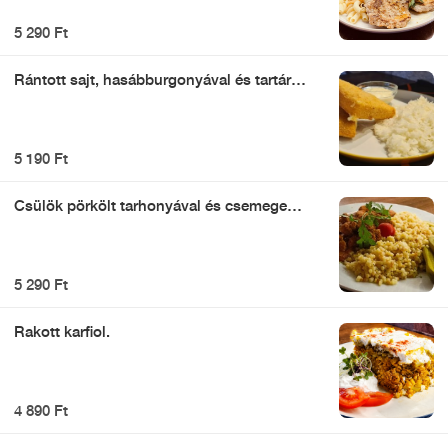
5 290 Ft
Rántott sajt, hasábburgonyával és tartár
mártással
5 190 Ft
Csülök pörkölt tarhonyával és csemege
uborkával
5 290 Ft
Rakott karfiol.
4 890 Ft