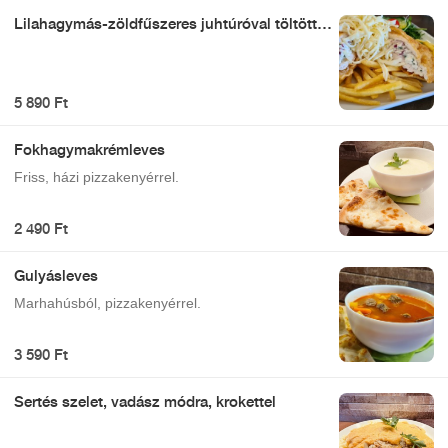
Lilahagymás-zöldfűszeres juhtúróval töltött
rántott csirkemellfilé tetszőleges körettel
5 890 Ft
Fokhagymakrémleves
Friss, házi pizzakenyérrel.
2 490 Ft
Gulyásleves
Marhahúsból, pizzakenyérrel.
3 590 Ft
Sertés szelet, vadász módra, krokettel