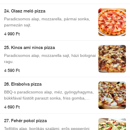
24. Olasz meló pizza
Paradicsomos alap, mozzarella, pármai sonka,
parmezán sajt.
4 990 Ft
25. Kincs ami nincs pizza
Paradicsomos alap, mozzarella sajt, házi bolognai
ragu.
4 590 Ft
26. Elrabolva pizza
BBQ-s paradicsomos alap, méz, gyöngyhagyma,
bükkfával füstölt paraszt sonka, friss gomba,
mozzarella sajt.
4 690 Ft
27. Fehér pokol pizza
Tejfölös alap, borókás szalámi, erős pepperóni