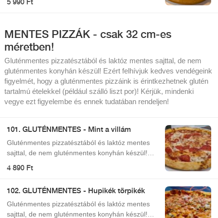
5 990 Ft
MENTES PIZZÁK - csak 32 cm-es
méretben!
Gluténmentes pizzatésztából és laktóz mentes sajttal, de nem
gluténmentes konyhán készül! Ezért felhívjuk kedves vendégeink
figyelmét, hogy a gluténmentes pizzáink is érintkezhetnek glutén
tartalmú ételekkel (például szálló liszt por)! Kérjük, mindenki
vegye ezt figyelembe és ennek tudatában rendeljen!
101. GLUTÉNMENTES - Mint a villám
Gluténmentes pizzatésztából és laktóz mentes
sajttal, de nem gluténmentes konyhán készül!
Ezért felhívjuk kedves vendégeink figyelmét, hogy
4 890 Ft
a gluténmentes pizzáink is érintkezhetnek glutén
tartalmú ételekkel (például szálló liszt por)! Kérjük
102. GLUTÉNMENTES - Hupikék törpikék
mindenki vegye ezt figyelembe és ennek
tudatában rendeljen!
Gluténmentes pizzatésztából és laktóz mentes
sajttal, de nem gluténmentes konyhán készül!