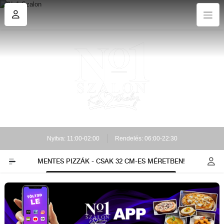
Nyitva: 11:00-02:00
Rendelés: 06:00-22:30
MENTES PIZZÁK - CSAK 32 CM-ES MÉRETBEN!
ÉSZTÁK
HAPPIZ