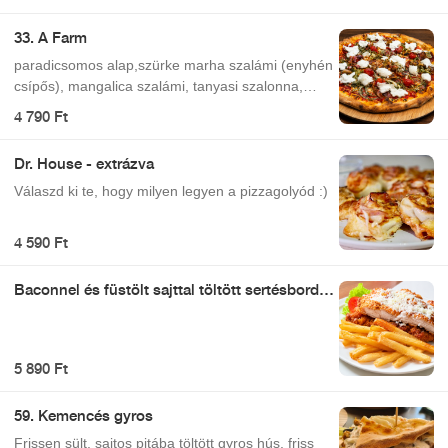
mozzarella), mozzarella
33. A Farm
paradicsomos alap,szürke marha szalámi (enyhén
csípős), mangalica szalámi, tanyasi szalonna,
burrata (krémes, bivaly mozzarella), mozzarella,
4 790 Ft
koktél paradicsom és petrezselymes vöröshagyma
Dr. House - extrázva
Válaszd ki te, hogy milyen legyen a pizzagolyód :)
4 590 Ft
Baconnel és füstölt sajttal töltött sertésborda,
szezámmagos bundában (tetszőleges
körettel)
5 890 Ft
59. Kemencés gyros
Frissen sült, sajtos pitába töltött gyros hús, friss