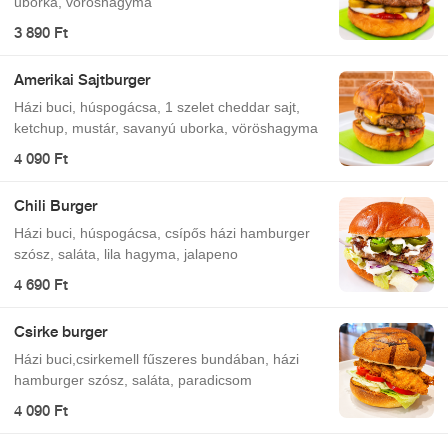
uborka, vöröshagyma
3 890 Ft
Amerikai Sajtburger
Házi buci, húspogácsa, 1 szelet cheddar sajt,
ketchup, mustár, savanyú uborka, vöröshagyma
4 090 Ft
Chili Burger
Házi buci, húspogácsa, csípős házi hamburger
szósz, saláta, lila hagyma, jalapeno
4 690 Ft
Csirke burger
Házi buci,csirkemell fűszeres bundában, házi
hamburger szósz, saláta, paradicsom
4 090 Ft