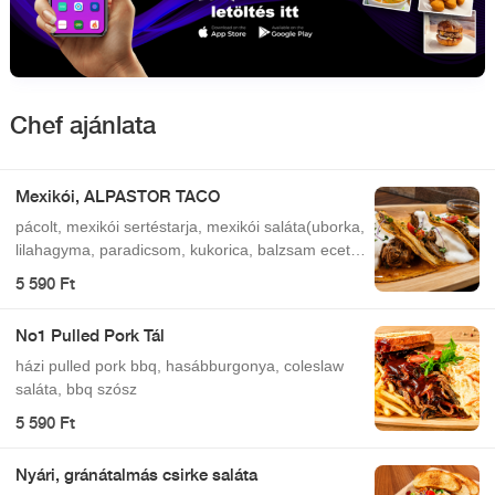
Chef ajánlata
Mexikói, ALPASTOR TACO
pácolt, mexikói sertéstarja, mexikói saláta(uborka,
lilahagyma, paradicsom, kukorica, balzsam ecet,
lime, só, bors, tajin), fokhagymás tejföl Hozzá
5 590 Ft
mártogatósok: quacamole, füstös bbq, csípős
salsa szósz
No1 Pulled Pork Tál
házi pulled pork bbq, hasábburgonya, coleslaw
saláta, bbq szósz
5 590 Ft
Nyári, gránátalmás csirke saláta