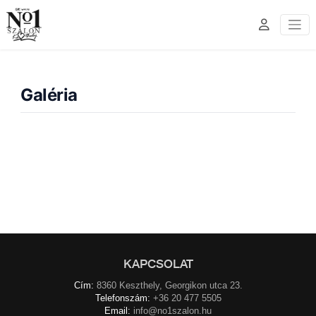
Galéria
KAPCSOLAT
Cím:
8360 Keszthely, Georgikon utca 23.
Telefonszám:
+36 20 477 5505
Email:
info@no1szalon.hu