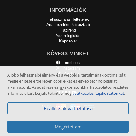
INFORMÁCIÓK
Felhasználási feltételek
Adatkezelési tájékoztató
Házirend
Asztalfoglalás
Kapcsolat
KÖVESS MINKET
Facebook
Instagram
YouTube
A jobb felhasználói élmény és a weboldal tartalmának optimalizált
megjelenítése érdekében cookie-kat és egyéb technológiákat
alkalmazunk. Az adatkezelési gyakorlatunkkal kapcsolatos részletes
információkért kérjük, tekintse meg
adatkezelési tájékoztatónkat
.
Beállítások változtatása
Megértettem