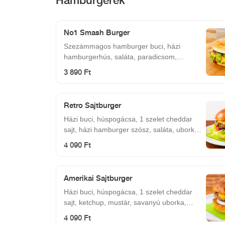
No1 Smash Burger
Szezámmagos hamburger buci, házi
hamburgerhús, saláta, paradicsom,
csemege uborka, lilahagymalekvár,
3 890 Ft
cheddar sajt
Retro Sajtburger
Házi buci, húspogácsa, 1 szelet cheddar
sajt, házi hamburger szósz, saláta, uborka,
lila hagyma, paradicsom
4 090 Ft
Amerikai Sajtburger
Házi buci, húspogácsa, 1 szelet cheddar
sajt, ketchup, mustár, savanyú uborka,
vöröshagyma
4 090 Ft