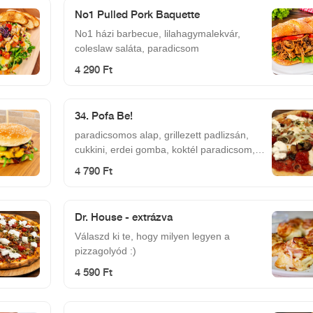
No1 Pulled Pork Baquette
No1 házi barbecue, lilahagymalekvár,
coleslaw saláta, paradicsom
4 290 Ft
34. Pofa Be!
paradicsomos alap, grillezett padlizsán,
cukkini, erdei gomba, koktél paradicsom,
petrezselymes vöröshagyma, burrata
4 790 Ft
(krémes, bivaly mozzarella), mozzarella
Dr. House - extrázva
Válaszd ki te, hogy milyen legyen a
pizzagolyód :)
4 590 Ft