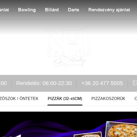
nlat
Bowling
Biliárd
Darts
Rendezvény ajánlat
:00
Rendelés: 06:00-22:30
+36 20 477 5505
PIZZÁK (32-45CM)
ZÓSZOK / ÖNTETEK
PIZZAKOSZORÚK
C