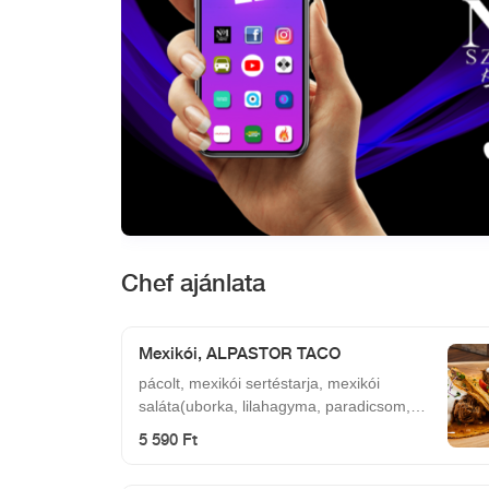
Chef ajánlata
Mexikói, ALPASTOR TACO
pácolt, mexikói sertéstarja, mexikói
saláta(uborka, lilahagyma, paradicsom,
kukorica, balzsam ecet, lime, só, bors,
5 590 Ft
tajin), fokhagymás tejföl Hozzá
mártogatósok: quacamole, füstös bbq,