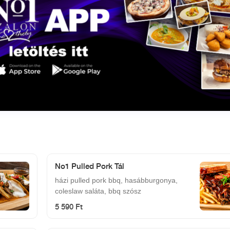
No1 Pulled Pork Tál
házi pulled pork bbq, hasábburgonya,
coleslaw saláta, bbq szósz
5 590 Ft