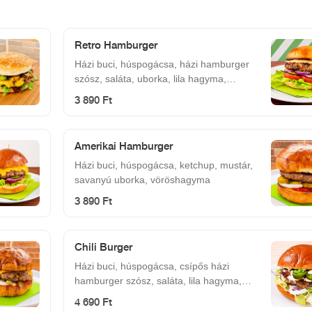
Retro Hamburger
Házi buci, húspogácsa, házi hamburger
szósz, saláta, uborka, lila hagyma,
paradicsom
3 890 Ft
Amerikai Hamburger
Házi buci, húspogácsa, ketchup, mustár,
savanyú uborka, vöröshagyma
3 890 Ft
Chili Burger
Házi buci, húspogácsa, csípős házi
hamburger szósz, saláta, lila hagyma,
jalapeno
4 690 Ft