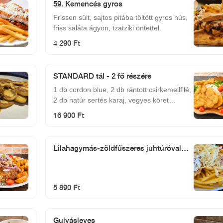
59. Kemencés gyros
Frissen sült, sajtos pitába töltött gyros hús,
friss saláta ágyon, tzatziki öntettel.
4 290 Ft
STANDARD tál - 2 fő részére
1 db cordon blue, 2 db rántott csirkemellfilé,
2 db natúr sertés karaj, vegyes köret
(rizs+hasábburgonya), barnamártás
16 900 Ft
Lilahagymás-zöldfűszeres juhtúróval
töltött rántott csirkemellfilé tetszőleges
körettel
5 890 Ft
Gulyásleves