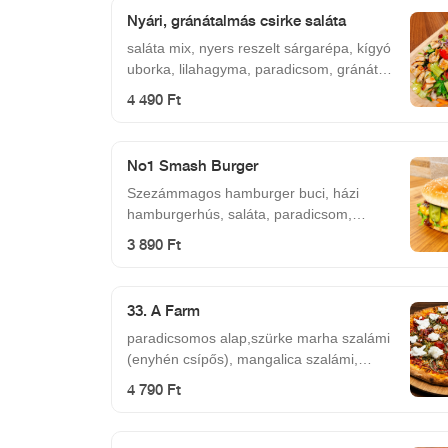
csípős salsa szósz
Nyári, gránátalmás csirke saláta
saláta mix, nyers reszelt sárgarépa, kígyó
uborka, lilahagyma, paradicsom, gránát
alma, roston sült csirkemell kockák, pirított
4 490 Ft
toast, reszelt narancshéj, aprított menta,
mézes-mustáros-citrusos öntet
No1 Smash Burger
Szezámmagos hamburger buci, házi
hamburgerhús, saláta, paradicsom,
csemege uborka, lilahagymalekvár,
3 890 Ft
cheddar sajt
33. A Farm
paradicsomos alap,szürke marha szalámi
(enyhén csípős), mangalica szalámi,
tanyasi szalonna, burrata (krémes, bivaly
4 790 Ft
mozzarella), mozzarella, koktél paradicsom
és petrezselymes vöröshagyma