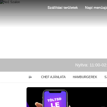
Szállítási területek
Napi menüajá
Nyitva: 11:00-02
CHEF AJÁNLATA
HAMBURGEREK
S