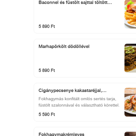
Baconnel és füstölt sajttal töltött
sertésborda, szezámmagos bundában
(tetszőleges körettel)
5 890 Ft
Marhapörkölt dödöllével
5 890 Ft
Cigánypecsenye kakastaréjjal,
tetszőleges körettel
Fokhagymás konfitált omlós sertés tarja,
füstölt szalonnával és választható körettel.
5 590 Ft
Fokhagymakrémleves