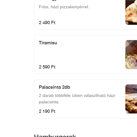
Friss, házi pizzakenyérrel.
2 490 Ft
Tiramisu
2 590 Ft
Palacsinta 2db
2 darab többféle ízben választható házi
palacsinta.
2 190 Ft
Hamburgerek