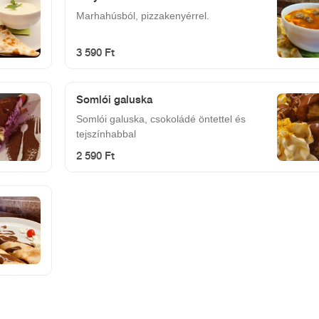
Marhahúsból, pizzakenyérrel.
3 590 Ft
Somlói galuska
Somlói galuska, csokoládé öntettel és
tejszínhabbal
2 590 Ft