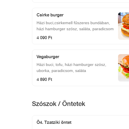
Csirke burger
Házi buci,csirkemell fűszeres bundában,
házi hamburger szósz, saláta, paradicsom
4 090 Ft
Vegaburger
Házi buci, tofu, házi hamburger szósz,
uborka, paradicsom, saláta
4 890 Ft
Szószok / Öntetek
Ö4. Tzatziki öntet