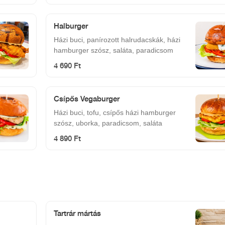
Halburger
Házi buci, panírozott halrudacskák, házi
hamburger szósz, saláta, paradicsom
4 690 Ft
Csípős Vegaburger
Házi buci, tofu, csípős házi hamburger
szósz, uborka, paradicsom, saláta
4 890 Ft
Tartrár mártás