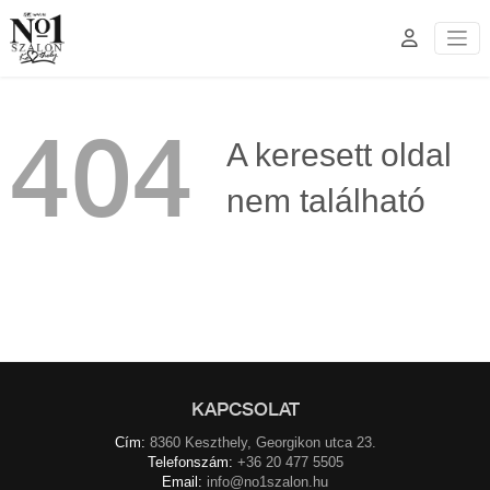
404
A keresett oldal
nem található
KAPCSOLAT
Cím:
8360 Keszthely, Georgikon utca 23.
Telefonszám:
+36 20 477 5505
Email:
info@no1szalon.hu