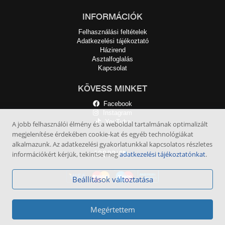
INFORMÁCIÓK
Felhasználási feltételek
Adatkezelési tájékoztató
Házirend
Asztalfoglalás
Kapcsolat
KÖVESS MINKET
Facebook
Instagram
YouTube
A jobb felhasználói élmény és a weboldal tartalmának optimalizált
megjelenítése érdekében cookie-kat és egyéb technológiákat
alkalmazunk. Az adatkezelési gyakorlatunkkal kapcsolatos részletes
információkért kérjük, tekintse meg
adatkezelési tájékoztatónkat
.
Beállítások változtatása
Megértettem